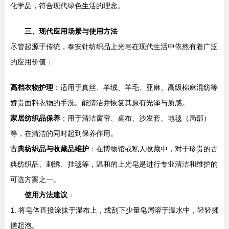
化学品，符合现代绿色生活的理念。
三、现代应用场景与使用方法
尽管起源于传统，泰安针纺织品上光皂在现代生活中依然有着广泛
的应用价值：
高档衣物护理
：适用于真丝、羊绒、羊毛、亚麻、高级棉麻混纺等
娇贵面料衣物的手洗。能清洁并恢复其原有光泽与质感。
家居纺织品保养
：用于清洁窗帘、桌布、沙发套、地毯（局部）
等，在清洁的同时起到保养作用。
古典纺织品与收藏品维护
：在博物馆或私人收藏中，对于珍贵的古
典纺织品、刺绣、挂毯等，温和的上光皂是进行专业清洁和维护的
可选方案之一。
使用方法建议
：
1. 将皂体直接涂抹于湿布上，或刮下少量皂屑溶于温水中，轻轻揉
搓起泡。