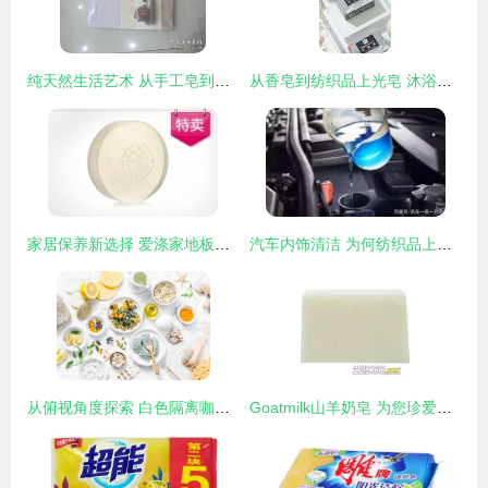
纯天然生活艺术 从手工皂到芳香居家的DIY完全指南
从香皂到纺织品上光皂 沐浴产品与清洁保养的多元选择
家居保养新选择 爱涤家地板保养油精套装，一步到位焕然一新
汽车内饰清洁 为何纺织品上光皂是您的最佳选择
从俯视角度探索 白色隔离咖啡杯的视觉呈现
Goatmilk山羊奶皂 为您珍爱的纺织品注入新生