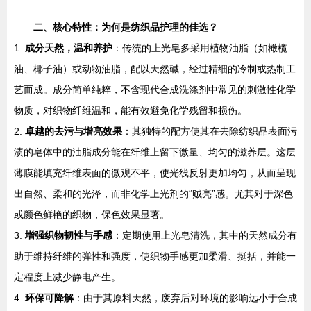
二、核心特性：为何是纺织品护理的佳选？
1.
成分天然，温和养护
：传统的上光皂多采用植物油脂（如橄榄
油、椰子油）或动物油脂，配以天然碱，经过精细的冷制或热制工
艺而成。成分简单纯粹，不含现代合成洗涤剂中常见的刺激性化学
物质，对织物纤维温和，能有效避免化学残留和损伤。
2.
卓越的去污与增亮效果
：其独特的配方使其在去除纺织品表面污
渍的皂体中的油脂成分能在纤维上留下微量、均匀的滋养层。这层
薄膜能填充纤维表面的微观不平，使光线反射更加均匀，从而呈现
出自然、柔和的光泽，而非化学上光剂的“贼亮”感。尤其对于深色
或颜色鲜艳的织物，保色效果显著。
3.
增强织物韧性与手感
：定期使用上光皂清洗，其中的天然成分有
助于维持纤维的弹性和强度，使织物手感更加柔滑、挺括，并能一
定程度上减少静电产生。
4.
环保可降解
：由于其原料天然，废弃后对环境的影响远小于合成